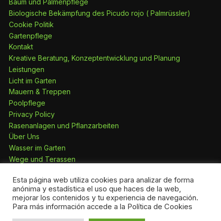
Baum und Palmenpflege
Biologische Bekämpfung des Picudo rojo ( Palmrüssler)
Cookie Politik
Gartenpflege
Kontakt
Kreative Beratung, Konzeptentwicklung und Planung
Leistungen
Licht im Garten
Mauern & Treppen
Poolpflege
Privacy Policy
Rasenanlagen und Pflanzarbeiten
Über Uns
Wasser im Garten
Wege und Terassen
Esta página web utiliza cookies para analizar de forma
anónima y estadística el uso que haces de la web,
mejorar los contenidos y tu experiencia de navegación.
Privacy Policy
Para más información accede a la Política de Cookies
Präsentiert von WordPress